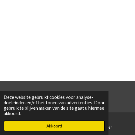
©
2026 De Condors v.z.w.
Deze website gebruikt cookies voor analyse-
doeleinden en/of het tonen van advertenties. Door
gebruik te blijven maken van de site gaat u hiermee
akkoord.
Akkoord
E-mailadres
Telefoonnummer