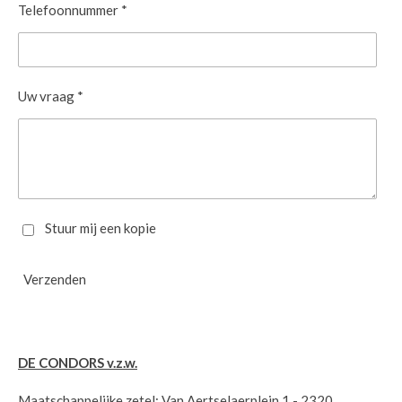
Telefoonnummer *
Uw vraag *
Stuur mij een kopie
Verzenden
DE CONDORS v.z.w.
Maatschappelijke zetel: Van Aertselaerplein 1 - 2320