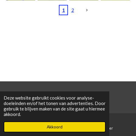
1
2
©
2026 De Condors v.z.w.
Deze website gebruikt cookies voor analyse-
doeleinden en/of het tonen van advertenties. Door
gebruik te blijven maken van de site gaat u hiermee
akkoord.
Akkoord
E-mailadres
Telefoonnummer