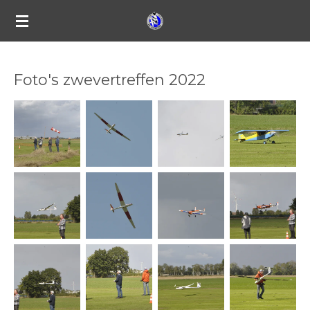
Ga
direct
naar
de
Foto's zwevertreffen 2022
hoofdinhoud